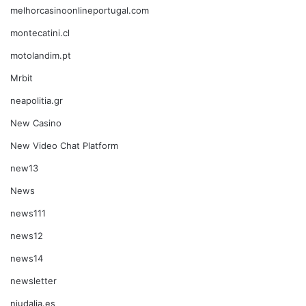
melhorcasinoonlineportugal.com
montecatini.cl
motolandim.pt
Mrbit
neapolitia.gr
New Casino
New Video Chat Platform
new13
News
news111
news12
news14
newsletter
niudalia.es