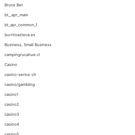
Bruce Bet
bt_,apr_main
bt_apr_common_1
burritoazteca.es
Business, Small Business
campingrucahue.cl
Casino
casino-serios-ch
casino/gambling
casino1
casino2
casino3
casino4
casino5