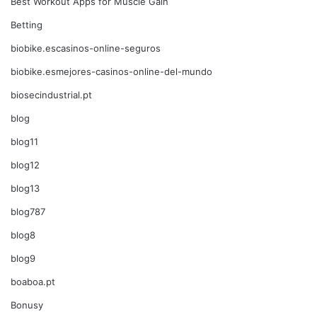
Best Workout Apps for Muscle Gain
Betting
biobike.escasinos-online-seguros
biobike.esmejores-casinos-online-del-mundo
biosecindustrial.pt
blog
blog11
blog12
blog13
blog787
blog8
blog9
boaboa.pt
Bonusy