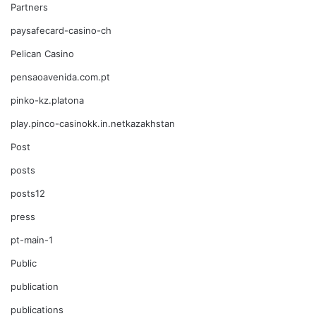
Partners
paysafecard-casino-ch
Pelican Casino
pensaoavenida.com.pt
pinko-kz.platona
play.pinco-casinokk.in.netkazakhstan
Post
posts
posts12
press
pt-main-1
Public
publication
publications