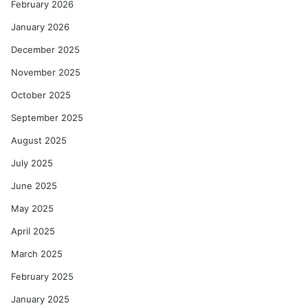
February 2026
January 2026
December 2025
November 2025
October 2025
September 2025
August 2025
July 2025
June 2025
May 2025
April 2025
March 2025
February 2025
January 2025