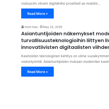
rostoucím vlivem digitálního prostředí se mobilní…
Read More »
minh hieu
May 24, 2026
Asiantuntijoiden näkemykset mode
turvallisuusteknologioihin liittyen
innovatiivisten digitaalisten viihd
Kasinoiden teknologinen kehitys on viime vuosikymmeni
vedonlyöntiä. Asiantuntijoiden mukaan modernien kasin
Read More »