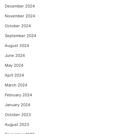
December 2024
November 2024
October 2024
September 2024
August 2024
June 2024
May 2024
April 2024
March 2024
February 2024
January 2024
October 2023
August 2023