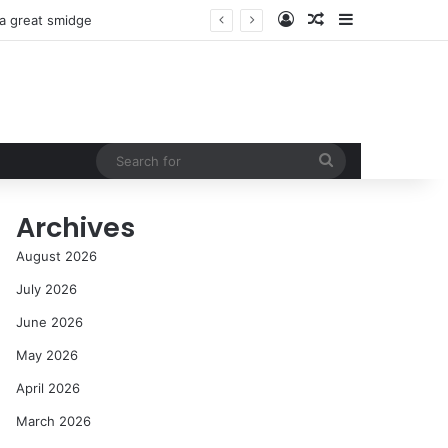
Log In
Random Article
Sidebar
rom the internet browser screen
Search
for
Archives
August 2026
July 2026
June 2026
May 2026
April 2026
March 2026