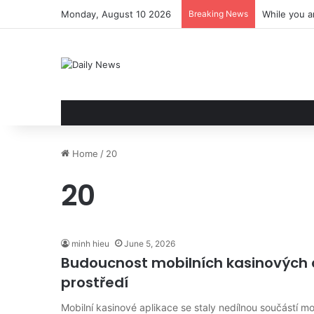
Monday, August 10 2026
Breaking News
Dumps, with
Home
/
20
20
minh hieu
June 5, 2026
Budoucnost mobilních kasinových a
prostředí
Mobilní kasinové aplikace se staly nedílnou součástí m