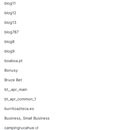
blog11
blog12
blog13
blog787
blog8
blog9
boaboa.pt
Bonusy
Bruce Bet
bt_,apr_main
bt_apr_common_1
burritoazteca.es
Business, Small Business
campingrucahue.cl