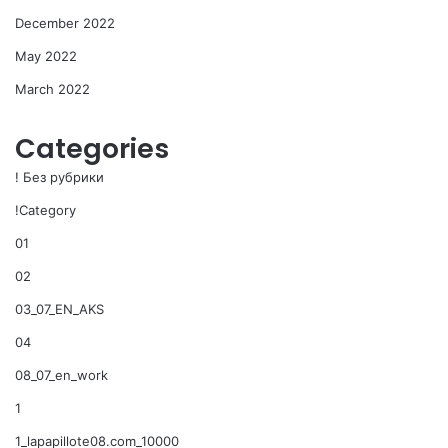
December 2022
May 2022
March 2022
Categories
! Без рубрики
!Category
01
02
03_07_EN_AKS
04
08_07_en_work
1
1_lapapillote08.com_10000