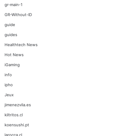
gr-main-1
GR-Without-ID
guide
guides
Healthtech News
Hot News
iGaming
info
ipho
Jeux
jimenezvila.es
kiltritos.cl
koensushi.pt
larocca.cl