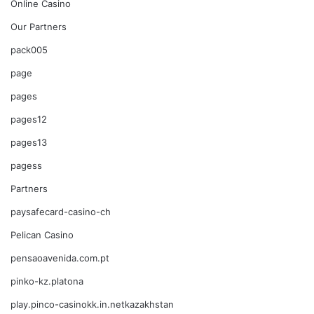
Online Casino
Our Partners
pack005
page
pages
pages12
pages13
pagess
Partners
paysafecard-casino-ch
Pelican Casino
pensaoavenida.com.pt
pinko-kz.platona
play.pinco-casinokk.in.netkazakhstan