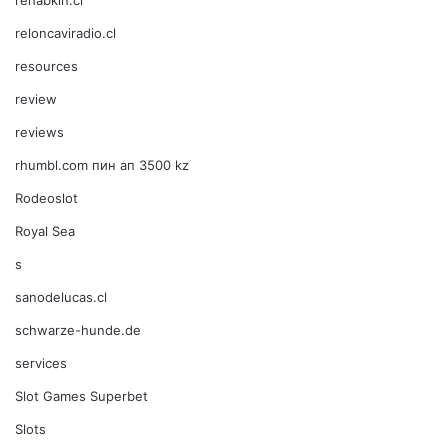
rehabkin.cl
reloncaviradio.cl
resources
review
reviews
rhumbl.com пин ап 3500 kz
Rodeoslot
Royal Sea
s
sanodelucas.cl
schwarze-hunde.de
services
Slot Games Superbet
Slots