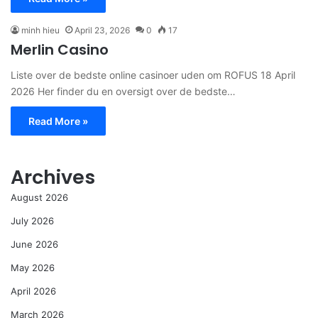
minh hieu
April 23, 2026
0
17
Merlin Casino
Liste over de bedste online casinoer uden om ROFUS 18 April
2026 Her finder du en oversigt over de bedste…
Read More »
Archives
August 2026
July 2026
June 2026
May 2026
April 2026
March 2026