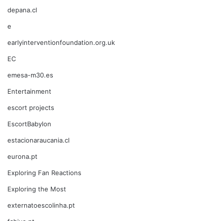
depana.cl
e
earlyinterventionfoundation.org.uk
EC
emesa-m30.es
Entertainment
escort projects
EscortBabylon
estacionaraucania.cl
eurona.pt
Exploring Fan Reactions
Exploring the Most
externatoescolinha.pt